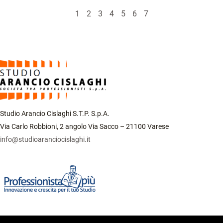
1
2
3
4
5
6
7
Studio Arancio Cislaghi S.T.P. S.p.A.
Via Carlo Robbioni, 2 angolo Via Sacco – 21100 Varese
info@studioaranciocislaghi.it