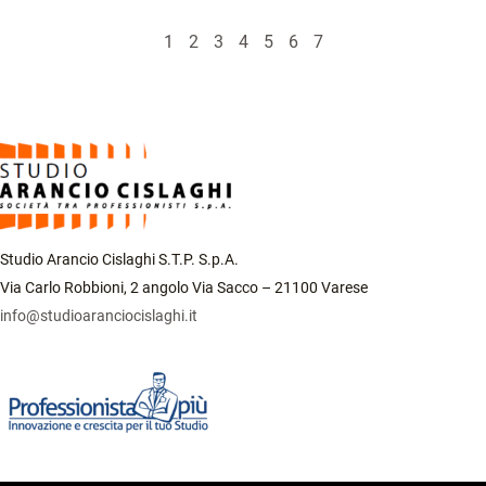
1
2
3
4
5
6
7
Studio Arancio Cislaghi S.T.P. S.p.A.
Via Carlo Robbioni, 2 angolo Via Sacco – 21100 Varese
info@studioaranciocislaghi.it