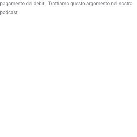
pagamento dei debiti. Trattiamo questo argomento nel nostro
podcast.
Studio Arancio Cislaghi S.T.P. S.p.A.
Via Carlo Robbioni, 2 angolo Via Sacco – 21100 Varese
info@studioaranciocislaghi.it