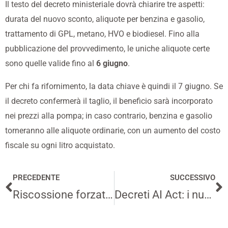
Il testo del decreto ministeriale dovrà chiarire tre aspetti:
durata del nuovo sconto, aliquote per benzina e gasolio,
trattamento di GPL, metano, HVO e biodiesel. Fino alla
pubblicazione del provvedimento, le uniche aliquote certe
sono quelle valide fino al
6 giugno
.
Per chi fa rifornimento, la data chiave è quindi il 7 giugno. Se
il decreto confermerà il taglio, il beneficio sarà incorporato
nei prezzi alla pompa; in caso contrario, benzina e gasolio
torneranno alle aliquote ordinarie, con un aumento del costo
fiscale su ogni litro acquistato.
PRECEDENTE
SUCCESSIVO
Precedente
S
Riscossione forzata, 120mila conti correnti a rischio blocco: avvisi già partiti
Decreti AI Act: i nuovi obblighi su formazione, lavoro e autorità