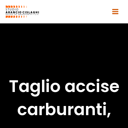
Vai
al
contenuto
Taglio accise
carburanti,