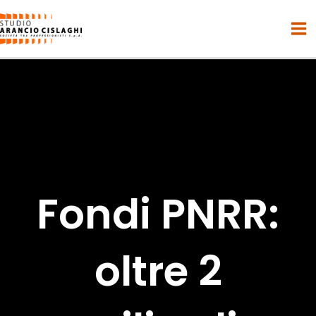
Vai
al
contenuto
Fondi PNRR:
oltre 2