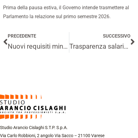
Prima della pausa estiva, il Governo intende trasmettere al
Parlamento la relazione sul primo semestre 2026.
PRECEDENTE
SUCCESSIVO
Precedente
S
Nuovi requisiti minimi per le prestazioni energetiche degli edifici
Trasparenza salariale dal 7 giugno: gli obblighi del DLgs. 96/2026 per le imprese
Studio Arancio Cislaghi S.T.P. S.p.A.
Via Carlo Robbioni, 2 angolo Via Sacco – 21100 Varese