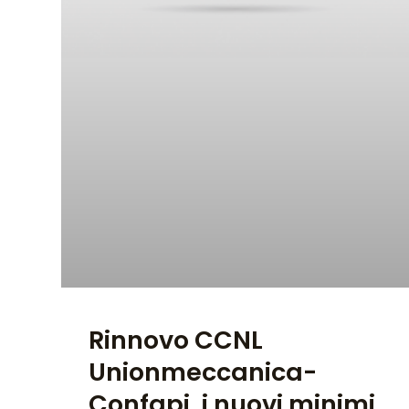
Rinnovo CCNL
Unionmeccanica-
Confapi, i nuovi minimi